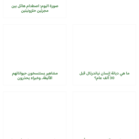
صورة اليوم: اصطدام هائل بين
مجرتين حلزونيتين
ما هي ديانة إنسان نياندرتال قبل
مشاهير يستنسخون حيواناتهم
30 ألف عام؟
الأليفة.. وخبراء يحذرون