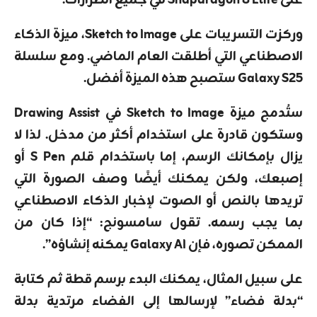
وركزت التسريبات على Sketch to Image، ميزة الذكاء
الاصطناعي التي أطلقت العام الماضي. ومع سلسلة
Galaxy S25 ستصبح هذه الميزة أفضل.
ستُدمج ميزة Sketch to Image في Drawing Assist
وستكون قادرة على استخدام أكثر من مدخل. لذا لا
يزال بإمكانك الرسم، إما باستخدام قلم S Pen أو
إصبعك، ولكن يمكنك أيضًا وصف الصورة التي
تريدها بالنص أو الصوت لإخبار الذكاء الاصطناعي
بما يجب رسمه. تقول سامسونج: “إذا كان من
الممكن تصوره، فإن Galaxy AI يمكنه إنشاؤه”.
على سبيل المثال، يمكنك البدء برسم قطة ثم كتابة
“بدلة فضاء” لإرسالها إلى الفضاء مرتدية بدلة