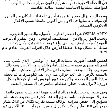
في اللحظة الأخيرة ضمن مشروع قانون ميزانية مجلس النواب
لمواصلة عملياتها الأساسية للسنة المالية القادمة.
ومع ذلك، لا يزال مصير 18 مهمة أخرى تابعة لناسا، كان من المقرر
أن تتوقف عملياتها في الأول من أكتوبر، غامضًا بسبب الإغلاق
الحكومي المستمر.
OSIRIS-APEX هي اختصار لعبارة “الأصول، والتفسير الطيفي،
وتحديد الموارد، والأمن – مستكشف أبوفيس”. ومن المقرر أن ترصد
المهمة كويكب أبوفيس، الذي يبلغ عرضه (400 متر)، وكان يُعتقد
سابقًا أنه يشكل تهديدًا طفيفًا للأرض خلال اقترابه القريب القادم عام
2029.
لحسن الحظ، أظهرت عمليات الرصد أن أبوفيس – الذي سُمي على
اسم إله مصري قديم – سيحلق بأمان بالقرب من الأرض. ومع ذلك،
سيقترب جدًا: سيضعه مساره داخل مدار الأقمار الصناعية الثابتة
بالنسبة للأرض، على بُعد حوالي ميل (36 ألف كيلومتر)، ما قد يجعله
مرئيًا بالعين المجردة. ولكن مع عبور أبوفيس لمسار كوكبنا بشكل
دوري، لا يزال هناك خطر اصطدام مباشر في المستقبل البعيد.
وفي مايو، أدرجت إدارة دونالد ترامب مهمة أوزيريس، ضمن قائمة
تضم 19 مهمة تابعة لناسا تعتزم إلغاءها، كجزء من تخفيضات شاملة
ستؤدي إلى خفض ميزانية الوكالة بنسبة تقارب 25%، من 24.8 مليار
دولار إلى 18.8 مليار دولار. ولا يزال مصير المهمات الـ 18 الأخرى غير