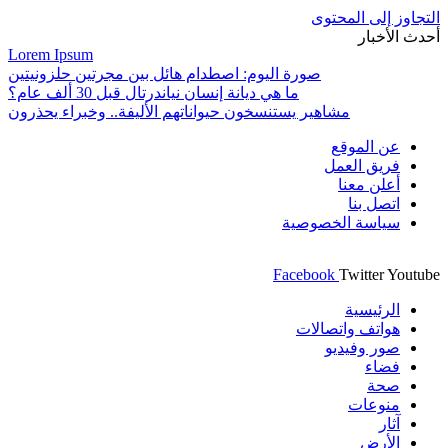
التجاوز إلى المحتوى
أحدث الأخبار
Lorem Ipsum
صورة اليوم: اصطدام هائل بين مجرتين حلزونيتين
ما هي ديانة إنسان نياندرتال قبل 30 ألف عام؟
مشاهير يستنسخون حيواناتهم الأليفة.. وخبراء يحذرون
عن الموقع
فريق العمل
أعلن معنا
اتصل بنا
سياسة الخصوصية
Facebook
Twitter
Youtube
الرئيسية
هواتف واتصالات
صور وفيديو
فضاء
صحة
منوعات
آثار
الأرض