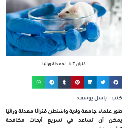
فئران HuT المعدلة وراثيا
كتب – باسل يوسف:
طور علماء جامعة ولاية واشنطن فئرانًا معدلة وراثيًا
يمكن أن تساعد في تسريع أبحاث مكافحة