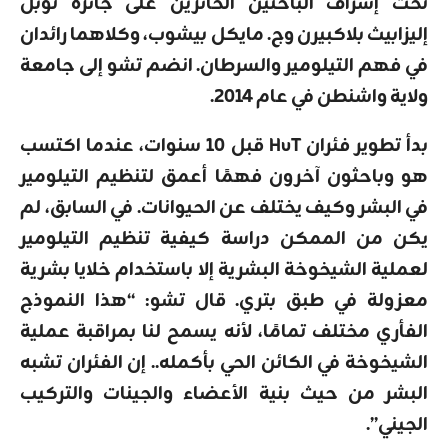
تحت إشراف الباحثين الحائزين على جائزة نوبل
إليزابيث بلاكبيرن وج. مايكل بيشوب، وكلاهما رائدان
في فهم التيلومير والسرطان. انضم تشو إلى جامعة
ولاية واشنطن في عام 2014.
بدأ تطوير فئران HuT قبل 10 سنوات، عندما اكتسب
هو وباحثون آخرون فهمًا أعمق لتنظيم التيلومير
في البشر وكيف يختلف عن الحيوانات. في السابق، لم
يكن من الممكن دراسة كيفية تنظيم التيلومير
لعملية الشيخوخة البشرية إلا باستخدام خلايا بشرية
معزولة في طبق بتري. قال تشو: “هذا النموذج
الفأري مختلف تمامًا، لأنه يسمح لنا بمراقبة عملية
الشيخوخة في الكائن الحي بأكمله.. إن الفئران تشبه
البشر من حيث بنية الأعضاء والجينات والتركيب
الجيني”.