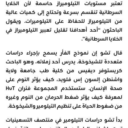
تعتبر مستويات التيلوميراز حاسمة لأن الخلايا
السرطانية تنقسم بسرعة وتحتاج إلى كميات عالية
من التيلوميراز للحفاظ على التيلوميرات. ويقول
الباحثون “أحد أهدافنا تقليل تعبير التيلوميراز في
الخلايا السرطانية”.
قال تشو إن نموذج الفأر يسمح بإجراء دراسات
متعددة للشيخوخة. يدرس أحد زملائه، وهو الباحث
كريستوفر ديفيس من كلية طب جامعة ولاية
واشنطن إلسون إس فلويد، كيف يؤثر النوم على
صحة الإنسان. ستستخدم المجموعة فئران HuT
لمعرفة كيف يؤثر ضغط الحرمان من النوم وغيره
من ضغوط الحياة على تنظيم التيلومير والشيخوخة.
بدأ تشو دراسات التيلومير في منتصف التسعينيات