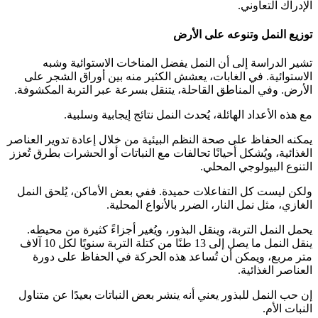
الإدراك التعاوني.
توزيع النمل وتنوعه على الأرض
تشير الدراسة إلى أن النمل يفضل المناخات الاستوائية وشبه
الاستوائية. في الغابات، يعشش الكثير منه بين أوراق الشجر على
الأرض. وفي المناطق القاحلة، يتنقل بسرعة عبر التربة المكشوفة.
مع هذه الأعداد الهائلة، يُحدث النمل نتائج إيجابية وسلبية.
يمكنه الحفاظ على صحة النظم البيئية من خلال إعادة تدوير العناصر
الغذائية، ويُشكل أحيانًا تحالفات مع النباتات أو الحشرات بطرق تُعزز
التنوع البيولوجي المحلي.
ولكن ليست كل التفاعلات حميدة. ففي بعض الأماكن، يُلحق النمل
الغازي، مثل نمل النار، الضرر بالأنواع المحلية.
يحمل النمل التربة، وينقل البذور، ويُغير أجزاءً كثيرة من محيطه.
ينقل النمل ما يصل إلى 13 طنًا من كتلة التربة سنويًا لكل 10 آلاف
متر مربع، ويمكن أن تُساعد هذه الحركة في الحفاظ على دورة
العناصر الغذائية.
إن حب النمل للبذور يعني أنه ينشر بعض النباتات بعيدًا عن متناول
النبات الأم.