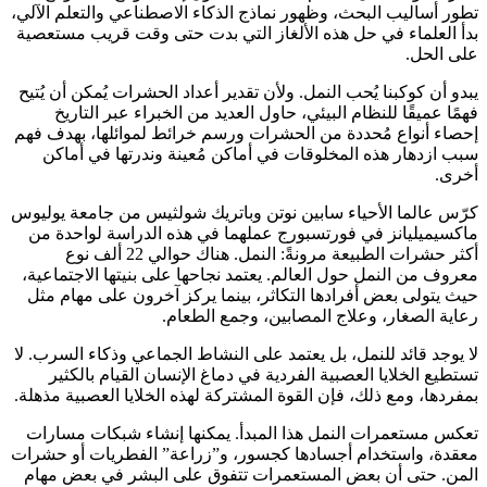
تطور أساليب البحث، وظهور نماذج الذكاء الاصطناعي والتعلم الآلي،
بدأ العلماء في حل هذه الألغاز التي بدت حتى وقت قريب مستعصية
على الحل.
يبدو أن كوكبنا يُحب النمل. ولأن تقدير أعداد الحشرات يُمكن أن يُتيح
فهمًا عميقًا للنظام البيئي، حاول العديد من الخبراء عبر التاريخ
إحصاء أنواع مُحددة من الحشرات ورسم خرائط لموائلها، بهدف فهم
سبب ازدهار هذه المخلوقات في أماكن مُعينة وندرتها في أماكن
أخرى.
كرّس عالما الأحياء سابين نوتن وباتريك شولثيس من جامعة يوليوس
ماكسيميليانز في فورتسبورج عملهما في هذه الدراسة لواحدة من
أكثر حشرات الطبيعة مرونةً: النمل. هناك حوالي 22 ألف نوع
معروف من النمل حول العالم. يعتمد نجاحها على بنيتها الاجتماعية،
حيث يتولى بعض أفرادها التكاثر، بينما يركز آخرون على مهام مثل
رعاية الصغار، وعلاج المصابين، وجمع الطعام.
لا يوجد قائد للنمل، بل يعتمد على النشاط الجماعي وذكاء السرب. لا
تستطيع الخلايا العصبية الفردية في دماغ الإنسان القيام بالكثير
بمفردها، ومع ذلك، فإن القوة المشتركة لهذه الخلايا العصبية مذهلة.
تعكس مستعمرات النمل هذا المبدأ. يمكنها إنشاء شبكات مسارات
معقدة، واستخدام أجسادها كجسور، و”زراعة” الفطريات أو حشرات
المن. حتى أن بعض المستعمرات تتفوق على البشر في بعض مهام