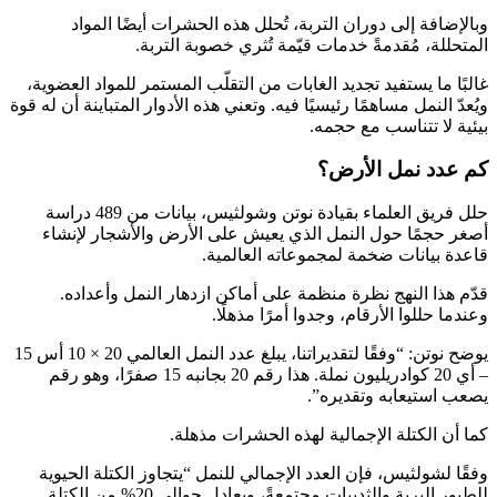
وبالإضافة إلى دوران التربة، تُحلل هذه الحشرات أيضًا المواد
المتحللة، مُقدمةً خدمات قيّمة تُثري خصوبة التربة.
غالبًا ما يستفيد تجديد الغابات من التقلّب المستمر للمواد العضوية،
ويُعدّ النمل مساهمًا رئيسيًا فيه. وتعني هذه الأدوار المتباينة أن له قوة
بيئية لا تتناسب مع حجمه.
كم عدد نمل الأرض؟
حلل فريق العلماء بقيادة نوتن وشولثيس، بيانات من 489 دراسة
أصغر حجمًا حول النمل الذي يعيش على الأرض والأشجار لإنشاء
قاعدة بيانات ضخمة لمجموعاته العالمية.
قدّم هذا النهج نظرة منظمة على أماكن ازدهار النمل وأعداده.
وعندما حللوا الأرقام، وجدوا أمرًا مذهلًا.
يوضح نوتن: “وفقًا لتقديراتنا، يبلغ عدد النمل العالمي 20 × 10 أس 15
– أي 20 كوادريليون نملة. هذا رقم 20 بجانبه 15 صفرًا، وهو رقم
يصعب استيعابه وتقديره”.
كما أن الكتلة الإجمالية لهذه الحشرات مذهلة.
وفقًا لشولثيس، فإن العدد الإجمالي للنمل “يتجاوز الكتلة الحيوية
للطيور البرية والثدييات مجتمعةً، ويعادل حوالي 20% من الكتلة