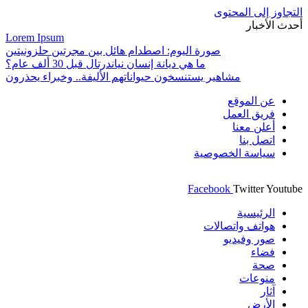
التجاوز إلى المحتوى
أحدث الأخبار
Lorem Ipsum
صورة اليوم: اصطدام هائل بين مجرتين حلزونيتين
ما هي ديانة إنسان نياندرتال قبل 30 ألف عام؟
مشاهير يستنسخون حيواناتهم الأليفة.. وخبراء يحذرون
عن الموقع
فريق العمل
أعلن معنا
اتصل بنا
سياسة الخصوصية
Facebook
Twitter
Youtube
الرئيسية
هواتف واتصالات
صور وفيديو
فضاء
صحة
منوعات
آثار
الأرض