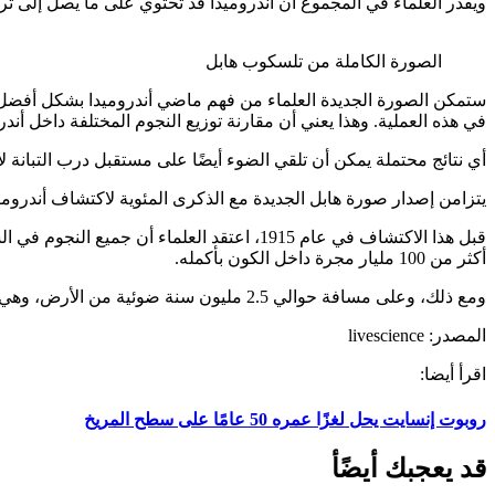
ويقدر العلماء في المجموع أن أندروميدا قد تحتوي على ما يصل إلى تريليون نجم، أي 10 أضعاف عدد النجوم في مجرة ​​درب التبانة، وفقً
الصورة الكاملة من تلسكوب هابل
في هذه العملية. وهذا يعني أن مقارنة توزيع النجوم المختلفة داخل أندر
أي نتائج محتملة يمكن أن تلقي الضوء أيضًا على مستقبل درب التبانة لأنه من المتوقع
يتزامن إصدار صورة هابل الجديدة مع الذكرى المئوية لاكتشاف أندرومي
قبل هذا الاكتشاف في عام 1915، اعتقد العلم
أكثر من 100 مليار مجرة ​​داخل الكون بأكمله.
ومع ذلك، وعلى مسافة حوالي 2.5 مليون سنة ضوئية من الأرض، وهي مسافة صغيرة نسبيًا على مقياس كوني، تعد أندروميدا المجرة الأكثر سهولة في الوصول إلينا.
المصدر: livescience
اقرأ أيضا:
روبوت إنسايت يحل لغزًا عمره 50 عامًا على سطح المريخ
قد يعجبك أيضًأ