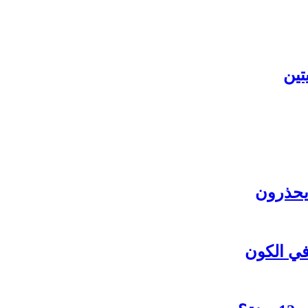
تين
 يحذرون