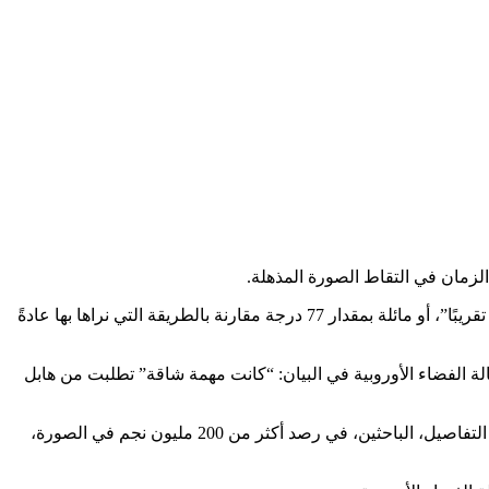
لزمان في التقاط الصورة المذهلة.
تتكون الصورة الجديدة، التي أصدرتها وكالة الفضاء الأوروبية (ESA)، من حوالي 600 مجال رؤية مختلف وتُظهر المجرة الحلزونية “على الحافة تقريبًا”، أو مائلة بمقدار 77 درجة مقارنة بالطريقة التي نراها بها عادةً
ة الفضاء الأوروبية في البيان: “كانت مهمة شاقة” تطلبت من هابل
تحتوي الفسيفساء على ما يقرب من 2.5 مليار بكسل فردي – وهو رقم قياسي جديد لصورة أندروميدا. وساعد هذا المستوى غير المسبوق من التفاصيل، الباحثين، في رصد أكثر من 200 مليون نجم في الصورة،