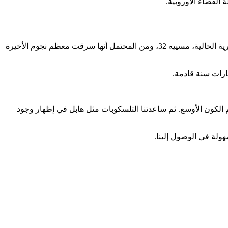
ستمكن الصورة الجديدة العلماء من فهم ماضي أندروميدا بشكل أفضل. يعتقد علماء الفلك أن المجرة اصطدمت ذات يوم بإحدى مجراتها القمرية الحالية، مسييه 32، ومن المحتمل أنها سرقت معظم نجوم الأخيرة
مفهوم عن حجم الكون الأوسع. ثم ساعدتنا التلسكوبات مثل هابل في إظهار وجود