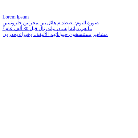
Lorem Ipsum
صورة اليوم: اصطدام هائل بين مجرتين حلزونيتين
ما هي ديانة إنسان نياندرتال قبل 30 ألف عام؟
مشاهير يستنسخون حيواناتهم الأليفة.. وخبراء يحذرون