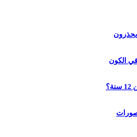
 يحذرون
؟