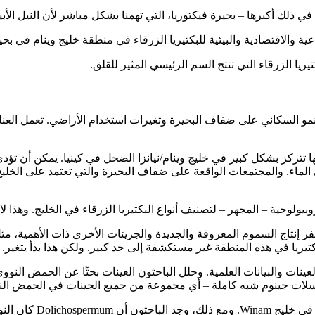
ذلك أكبرها – بحيرة فيكتوريا، التي تهمنا بشكل مباشر لأن النيل الأبيض
 والاقتصادية والبيئية للبكتيريا الزرقاء في منطقة خليج وينام في بحي
يريا الزرقاء التي تنتج السم الرئيسي المثير للقلق.
لنمو السكاني على ضفاف البحيرة وتغيرات استخدام الأراضي. تعمل العناص
ها تتركز بشكل كبير في خليج وينام/نيانزا الضحل في كينيا. يمكن أن تؤد
ي الماء. والمجتمعات الواقعة على ضفاف البحيرة والتي تعتمد على الخل
ولوجية – المجهر – لتصنيف أنواع البكتيريا الزرقاء في الخليج. وهذا لا يم
ر إنتاج السموم المعروفة والجديدة والجزيئات الأخرى ذات الأهمية، مث
بكتيريا في هذه المنطقة غير مستكشفة إلى حد كبير. ولكن هذا بدأ يتغير.
قفت سفينة الأبحاث في أكثر من 31 موقعًا لجمع العينات والبيانات العلمية. وحلل الباحثون العينات
ل تسلسلات جينوم شبه كاملة – أي مجموعة من جميع الجينات في الحمض ال