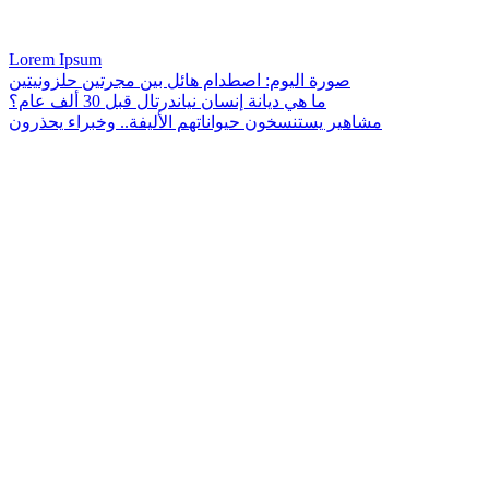
Lorem Ipsum
صورة اليوم: اصطدام هائل بين مجرتين حلزونيتين
ما هي ديانة إنسان نياندرتال قبل 30 ألف عام؟
مشاهير يستنسخون حيواناتهم الأليفة.. وخبراء يحذرون