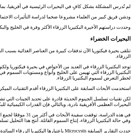
لم تُدرس المشكلة بشكل كافٍ في البحيرات الرئيسية في أفريقيا، بما في 
ودشن فريق كبير من العلماء مشروعا ضخما لدراسة التأثيرات الاجتماعية
وحددت دراستهم الأخيرة البكتيريا الزرقاء الأكثر وفرة في الخليج والبكت
البحيرات الخضراء
تتلقى بحيرة فيكتوريا الآن تدفقات كبيرة من العناصر الغذائية بسبب ا
الزرقاء.
توجد البكتيريا الزرقاء في العديد من الأحواض في بحيرة فيكتوريا ولكن
البكتيريا الزرقاء التي تهيمن على الخليج وأنواع ومستويات السموم ف
لخطر التعرض لسموم البكتيريا الزرقاء.
استخدمت الأبحاث السابقة على البكتيريا الزرقاء أقدم التقنيات الميكروبي
لكن تقنيات تسلسل الجينوم الحديثة قادرة على تحديد الجينات التي تشف
البحيرات العظمى الأفريقية نادرة، وبالتالي فإن القدرات الكيميائية لل
في هذه الدراسة، تو
وفي حالة البكتيريا الزرقاء، إنتاج السموم القاتلة. أنتج هذا التحلي
حددت التقارير السابقة Microcystis باعتبارها البكتيريا الزرقاء السائدة في خليج Winam. ومع ذلك، وجد الباحثون أن Dolichospermum كان النوع الأكثر وفرة.