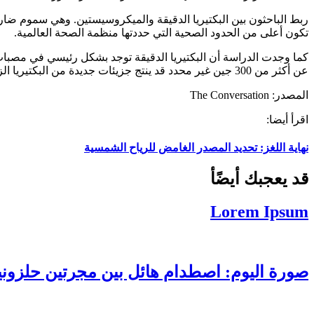
ربط الباحثون بين البكتيريا الدقيقة والميكروسيستين. وهي سموم ضارة ب
تكون أعلى من الحدود الصحية التي حددتها منظمة الصحة العالمية.
كما وجدت الدراسة أن البكتيريا الدقيقة توجد بشكل رئيسي في مصبات ال
عن أكثر من 300 جين غير محدد قد ينتج جزيئات جديدة من البكتيريا الزرقاء. يمكن أن يكون لهذه الجزيئات تأثيرات سامة أو علاجية، وتوفر فرصة للباحثين في المستقبل لاستكشافها.
المصدر: The Conversation
اقرأ أيضا:
نهاية اللغز: تحديد المصدر الغامض للرياح الشمسية
قد يعجبك أيضًأ
Lorem Ipsum
صورة اليوم: اصطدام هائل بين مجرتين حلزوني