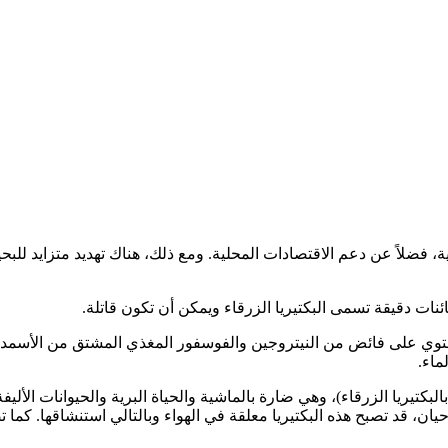
رية، فضلاً عن دعم الاقتصادات المحلية. ومع ذلك، هناك تهديد متزايد للبح
ئنات دقيقة تسمى البكتيريا الزرقاء ويمكن أن تكون قاتلة.
ي تحتوي على فائض من النيتروجين والفوسفور المغذي المشتق من الأسم
ماء.
cyanoHA (ازدهار الطحالب الضارة بالبكتيريا الزرقاء)، وهي ضارة بالماشية والحياة البرية و
ن، قد تصبح هذه البكتيريا معلقة في الهواء وبالتالي استنشاقها. كما تض