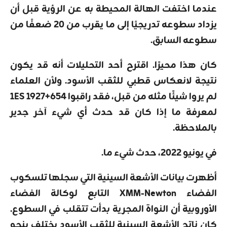
عندما اختفت الهالة المحيطة به عن الرؤية قبل أن
يزداد سطوعه تدريجيًا إلى ما يقرب من 20 ضعفًا من
سطوعه السابق.
كان هذا محيرًا. اقترح أحد التحليلات أنه قد يكون
نتيجة لانعكاس قطبي للثقب الأسود. ولأن العلماء
لم يروا شيئًا مثله من قبل، فقد راقبوا 1ES 1927+654
لمعرفة ما إذا كان قد حدث أي شيء آخر جدير
بالملاحظة.
في يونيو 2022، حدث شيء ما.
أظهرت بيانات الأشعة السينية التي سجلها تلسكوب
الفضاء XMM-Newton التابع لوكالة الفضاء
الأوروبية أن النواة المجرية بدأت تتقلب في السطوع.
كان ناتج الأشعة السينية للثقب الأسود يختلف بنحو