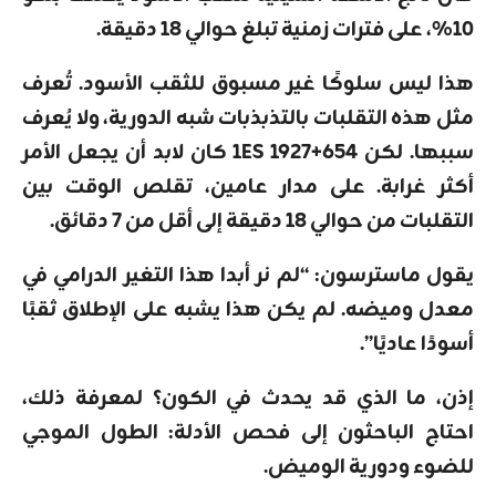
10%، على فترات زمنية تبلغ حوالي 18 دقيقة.
هذا ليس سلوكًا غير مسبوق للثقب الأسود. تُعرف
مثل هذه التقلبات بالتذبذبات شبه الدورية، ولا يُعرف
سببها. لكن 1ES 1927+654 كان لابد أن يجعل الأمر
أكثر غرابة. على مدار عامين، تقلص الوقت بين
التقلبات من حوالي 18 دقيقة إلى أقل من 7 دقائق.
يقول ماسترسون: “لم نر أبدا هذا التغير الدرامي في
معدل وميضه. لم يكن هذا يشبه على الإطلاق ثقبًا
أسودًا عاديًا”.
إذن، ما الذي قد يحدث في الكون؟ لمعرفة ذلك،
احتاج الباحثون إلى فحص الأدلة: الطول الموجي
للضوء ودورية الوميض.