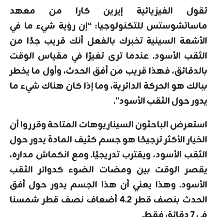
تقول الفيزيائية إيرين كارا من معهد
ماساتشوستس للتكنولوجيا: “إن رؤية شيء ما في
الأشعة السينية تخبرك بالفعل أنك قريب جدًا من
الثقب الأسود. عندما ترى تغيرًا في مقياس الوقت
بالدقائق، فهذا قريب من أفق الحدث، وأول ما يخطر
ببالك هو الحركة الدائرية، وما إذا كان هناك شيء ما
يدور حول الثقب الأسود”.
استعرض الباحثون السيناريوهات المتاحة وقرروا أن
الخيار الأكثر ترجيحًا هو جسم كثيف المادة يدور حول
الثقب الأسود، ويقترب تدريجيًا. ومع انكماش مداره،
يقصر الوقت بين ومضات الضوء كدوائر الثقب
الأسود. وهذا يعني أن هذا الجسم يدور حول أفق
الحدث بنصف قطر 4.2 أضعاف نصف قطر شمسنا
في 7 دقائق فقط.