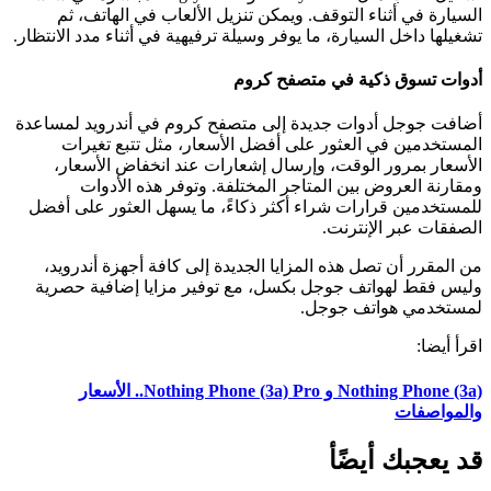
السيارة في أثناء التوقف. ويمكن تنزيل الألعاب في الهاتف، ثم
تشغيلها داخل السيارة، ما يوفر وسيلة ترفيهية في أثناء مدد الانتظار.
أدوات تسوق ذكية في متصفح كروم
أضافت جوجل أدوات جديدة إلى متصفح كروم في أندرويد لمساعدة
المستخدمين في العثور على أفضل الأسعار، مثل تتبع تغيرات
الأسعار بمرور الوقت، وإرسال إشعارات عند انخفاض الأسعار،
ومقارنة العروض بين المتاجر المختلفة. وتوفر هذه الأدوات
للمستخدمين قرارات شراء أكثر ذكاءً، ما يسهل العثور على أفضل
الصفقات عبر الإنترنت.
من المقرر أن تصل هذه المزايا الجديدة إلى كافة أجهزة أندرويد،
وليس فقط لهواتف جوجل بكسل، مع توفير مزايا إضافية حصرية
لمستخدمي هواتف جوجل.
اقرأ أيضا:
Nothing Phone (3a) و Nothing Phone (3a) Pro.. الأسعار
والمواصفات
قد يعجبك أيضًأ