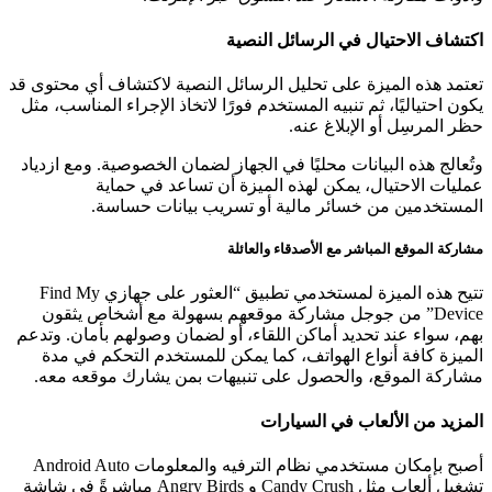
اكتشاف الاحتيال في الرسائل النصية
تعتمد هذه الميزة على تحليل الرسائل النصية لاكتشاف أي محتوى قد
يكون احتياليًا، ثم تنبيه المستخدم فورًا لاتخاذ الإجراء المناسب، مثل
حظر المرسِل أو الإبلاغ عنه.
وتُعالج هذه البيانات محليًا في الجهاز لضمان الخصوصية. ومع ازدياد
عمليات الاحتيال، يمكن لهذه الميزة أن تساعد في حماية
المستخدمين من خسائر مالية أو تسريب بيانات حساسة.
مشاركة الموقع المباشر مع الأصدقاء والعائلة
تتيح هذه الميزة لمستخدمي تطبيق “العثور على جهازي Find My
Device” من جوجل مشاركة موقعهم بسهولة مع أشخاص يثقون
بهم، سواء عند تحديد أماكن اللقاء، أو لضمان وصولهم بأمان. وتدعم
الميزة كافة أنواع الهواتف، كما يمكن للمستخدم التحكم في مدة
مشاركة الموقع، والحصول على تنبيهات بمن يشارك موقعه معه.
المزيد من الألعاب في السيارات
أصبح بإمكان مستخدمي نظام الترفيه والمعلومات Android Auto
تشغيل ألعاب مثل Candy Crush و Angry Birds مباشرةً في شاشة