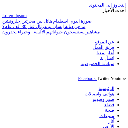
التجاوز إلى المحتوى
أحدث الأخبار
Lorem Ipsum
صورة اليوم: اصطدام هائل بين مجرتين حلزونيتين
ما هي ديانة إنسان نياندرتال قبل 30 ألف عام؟
مشاهير يستنسخون حيواناتهم الأليفة.. وخبراء يحذرون
عن الموقع
فريق العمل
أعلن معنا
اتصل بنا
سياسة الخصوصية
Facebook
Twitter
Youtube
الرئيسية
هواتف واتصالات
صور وفيديو
فضاء
صحة
منوعات
آثار
الأرض