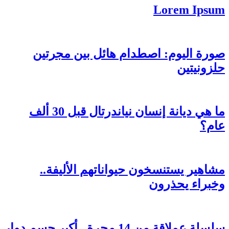
Lorem Ipsum
صورة اليوم: اصطدام هائل بين مجرتين
حلزونيتين
ما هي ديانة إنسان نياندرتال قبل 30 ألف
عام؟
مشاهير يستنسخون حيواناتهم الأليفة..
وخبراء يحذرون
سلسلة عملاقة من 14 مجرة..​​ أكبر جسم دوار